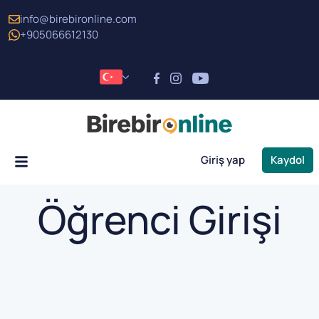
info@birebironline.com
+905066612130
Giriş yap
Kaydol
Öğrenci Girişi