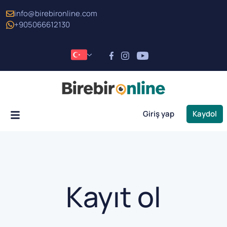
info@birebironline.com
+905066612130
Giriş yap
Kaydol
Kayıt ol