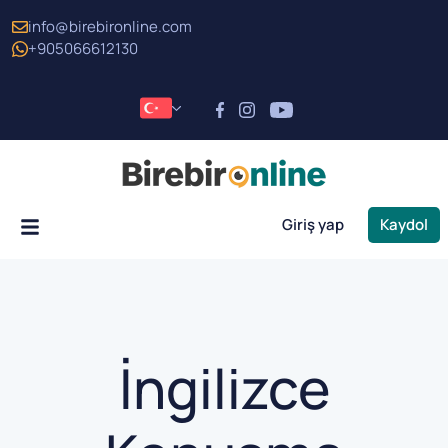
info@birebironline.com
+905066612130
Giriş yap
Kaydol
İngilizce